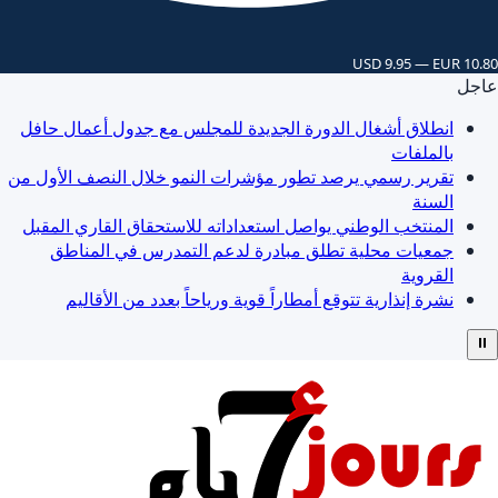
USD 9.95 — EUR 10.80
عاجل
انطلاق أشغال الدورة الجديدة للمجلس مع جدول أعمال حافل
بالملفات
تقرير رسمي يرصد تطور مؤشرات النمو خلال النصف الأول من
السنة
المنتخب الوطني يواصل استعداداته للاستحقاق القاري المقبل
جمعيات محلية تطلق مبادرة لدعم التمدرس في المناطق
القروية
نشرة إنذارية تتوقع أمطاراً قوية ورياحاً بعدد من الأقاليم
⏸