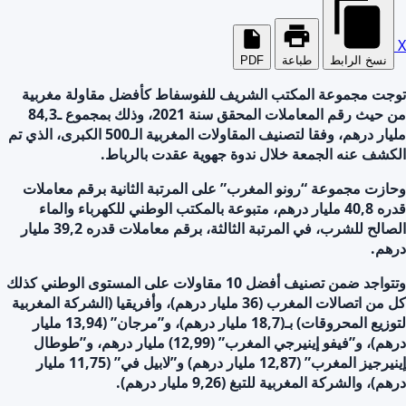
X
نسخ الرابط
طباعة
PDF
توجت مجموعة المكتب الشريف للفوسفاط كأفضل مقاولة مغربية
من حيث رقم المعاملات المحقق سنة 2021، وذلك بمجموع ـ84,3
مليار درهم، وفقا لتصنيف المقاولات المغربية الـ500 الكبرى، الذي تم
الكشف عنه الجمعة خلال ندوة جهوية عقدت بالرباط.
وحازت مجموعة “رونو المغرب” على المرتبة الثانية برقم معاملات
قدره 40,8 مليار درهم، متبوعة بالمكتب الوطني للكهرباء والماء
الصالح للشرب، في المرتبة الثالثة، برقم معاملات قدره 39,2 مليار
درهم.
وتتواجد ضمن تصنيف أفضل 10 مقاولات على المستوى الوطني كذلك
كل من اتصالات المغرب (36 مليار درهم)، وأفريقيا (الشركة المغربية
لتوزيع المحروقات) بـ(18,7 مليار درهم)، و”مرجان” (13,94 مليار
درهم)، و”فيفو إينيرجي المغرب” (12,99) مليار درهم، و”طوطال
إينيرجيز المغرب” (12,87 مليار درهم) و”لابيل في” (11,75 مليار
درهم)، والشركة المغربية للتبغ (9,26 مليار درهم).