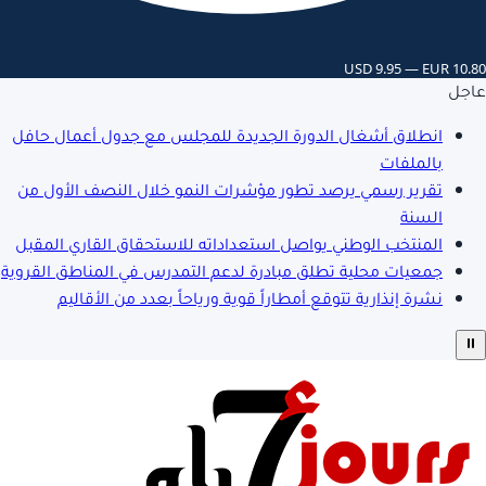
USD 9.95 — EUR 10.80
عاجل
انطلاق أشغال الدورة الجديدة للمجلس مع جدول أعمال حافل
بالملفات
تقرير رسمي يرصد تطور مؤشرات النمو خلال النصف الأول من
السنة
المنتخب الوطني يواصل استعداداته للاستحقاق القاري المقبل
جمعيات محلية تطلق مبادرة لدعم التمدرس في المناطق القروية
نشرة إنذارية تتوقع أمطاراً قوية ورياحاً بعدد من الأقاليم
⏸