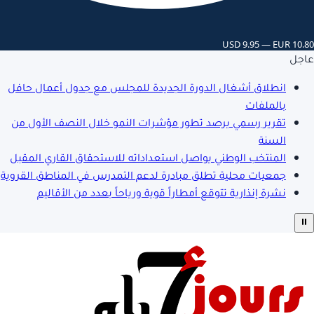
USD 9.95 — EUR 10.80
عاجل
انطلاق أشغال الدورة الجديدة للمجلس مع جدول أعمال حافل
بالملفات
تقرير رسمي يرصد تطور مؤشرات النمو خلال النصف الأول من
السنة
المنتخب الوطني يواصل استعداداته للاستحقاق القاري المقبل
جمعيات محلية تطلق مبادرة لدعم التمدرس في المناطق القروية
نشرة إنذارية تتوقع أمطاراً قوية ورياحاً بعدد من الأقاليم
⏸