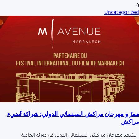
0
Uncategorized
مَمرّ و مهرجان مراكش السينمائي الدولي: شراكة تُضيء
مراكش
يشهد مهرجان مراكش السينمائي الدولي في دورته الحادية