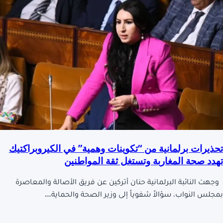
تحذيرات برلمانية من “تكوينات وهمية” في الكيروبراكتيك
تهدد صحة المغاربة وتستغل ثقة المواطنين
وجهت النائبة البرلمانية حنان أتركين عن فريق الأصالة والمعاصرة
بمجلس النواب، سؤالاً شفوياً إلى وزير الصحة والحماية…