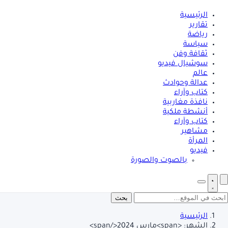
الرئيسية
تقارير
رياضة
سياسة
ثقافة وفن
سوشيال فيديو
عالم
عدالة وحوادث
كتاب وآراء
نافذة مغاربية
أنشطة ملكية
كتاب وآراء
مشاهير
المرأة
فيديو
بالصوت والصورة
بحث
الرئيسية
الشهر: <span>مارس 2024</span>