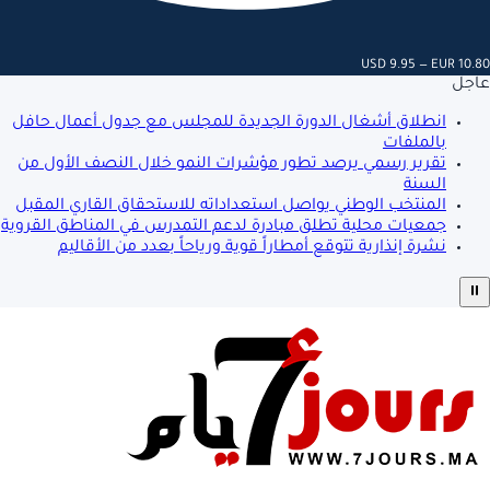
USD 9.95 — EUR 10.80
عاجل
انطلاق أشغال الدورة الجديدة للمجلس مع جدول أعمال حافل
بالملفات
تقرير رسمي يرصد تطور مؤشرات النمو خلال النصف الأول من
السنة
المنتخب الوطني يواصل استعداداته للاستحقاق القاري المقبل
جمعيات محلية تطلق مبادرة لدعم التمدرس في المناطق القروية
نشرة إنذارية تتوقع أمطاراً قوية ورياحاً بعدد من الأقاليم
⏸