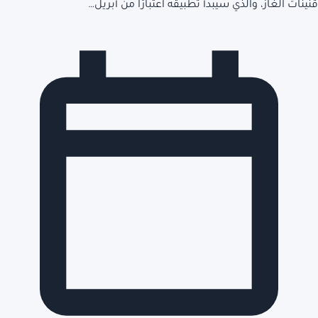
قنينات الغاز، والذي سيبدأ تطبيقه اعتبارًا من أبريل…