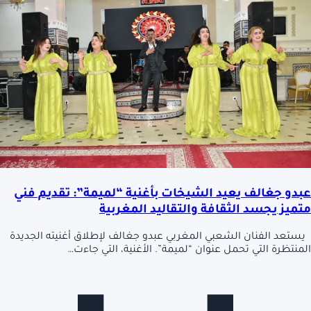
عبدو جغالف يعيد الشيخات بأغنية “لميمة”: تقديم فني
متميز يجسد الثقافة والتقاليد المغربية
يستعد الفنان الشعبي المغربي عبدو جغالف لإطلاق أغنيته الجديدة
المنتظرة التي تحمل عنوان “لميمة”. الأغنية، التي جاءت…