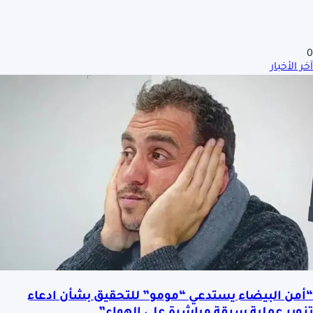
0
آخر الأخبار
“أمن البيضاء يستدعي “مومو” للتحقيق بشأن ادعاء