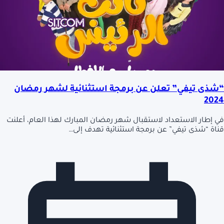
“شذى تيفي” تعلن عن برمجة استثنائية لشهر رمضان
2024
في إطار الاستعداد لاستقبال شهر رمضان المبارك لهذا العام، أعلنت
قناة “شذى تيفي” عن برمجة استثنائية تهدف إلى…