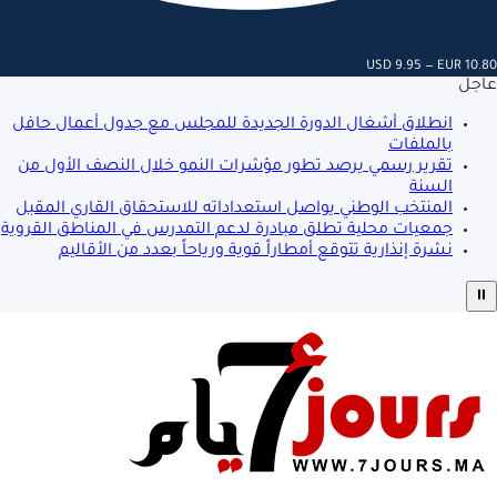
USD 9.95 — EUR 10.80
عاجل
انطلاق أشغال الدورة الجديدة للمجلس مع جدول أعمال حافل
بالملفات
تقرير رسمي يرصد تطور مؤشرات النمو خلال النصف الأول من
السنة
المنتخب الوطني يواصل استعداداته للاستحقاق القاري المقبل
جمعيات محلية تطلق مبادرة لدعم التمدرس في المناطق القروية
نشرة إنذارية تتوقع أمطاراً قوية ورياحاً بعدد من الأقاليم
⏸