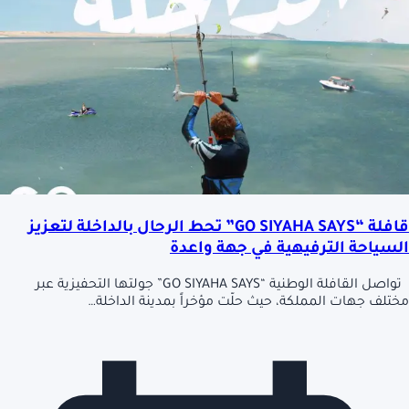
قافلة “GO SIYAHA SAYS” تحط الرحال بالداخلة لتعزيز
السياحة الترفيهية في جهة واعدة
تواصل القافلة الوطنية “GO SIYAHA SAYS” جولتها التحفيزية عبر
مختلف جهات المملكة، حيث حلّت مؤخراً بمدينة الداخلة…