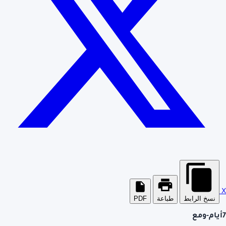
X
نسخ الرابط
طباعة
PDF
7أيام-ومع