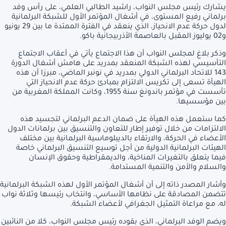
يشارك رئيس مجلس النواب، راشيد الطالبي العلمي، على رأس وفد
برلماني رفيع المستوى، في أشغال المؤتمر الأول للشبكة البرلمانية
لدول حركة عدم الانحياز، الذي ينعقد في الفترة الممتدة ما بين 29 يونيو
و02 يوليوز المقبل بالعاصمة الأذربيجانية باكو.
وذكر بلاغ لمجلس النواب أن هذا الاجتماع يأتي في أعقاب الاجتماع
التأسيسي لهذه الشبكة المنعقد بمدريد على هامش أشغال الدورة
143 للاتحاد البرلماني الدولي بمدريد في نونبر الماضي، مبرزا أن هذه
الهيأة تسعى إلى تكريس الالتزام بمبادئ حركة عدم الانحياز التي
تأسست في مؤتمر باندونغ سنة 1955، وكانت المملكة المغربية من
بين مؤسسيها.
كما ستعمل هذه الهيأة على ضمان الدعم البرلماني لتجسيد هذه
الالتزامات من خلال توفير إطار للتعاون والتنسيق بين برلمانات الدول
الأعضاء في الحركة، والارتقاء بالديبلوماسية البرلمانية بين مختلف
الهيئات البرلمانية الدولية من أجل توسيع التنسيق البرلماني خاصة
فيما يتعلق بالتغيرات المناخية، والديمقراطية وحقوق الإنسان
والسلام والأمن والتنمية المستدامة.
وأشار المصدر ذاته إلى أن أشغال المؤتمر الأول لهذه الشبكة البرلمانية
تتضمن المصادقة على نظامها الأساسي، وانتخاب رئيسها وثلاثة نواب
له، مع مراعاة التمثيل الجغرافي لأعضاء الشبكة.
ويضم الوفد البرلماني، الذي بقوده رئيس مجلس النواب، كلا من النائبين