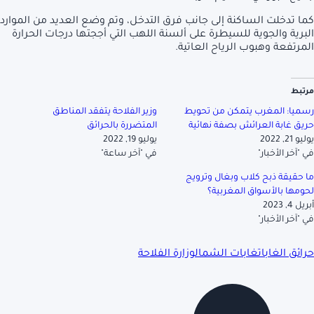
كما تدخلت الساكنة إلى جانب فرق التدخل، وتم وضع العديد من الموارد
البرية والجوية للسيطرة على ألسنة اللهب التي أججتها درجات الحرارة
المرتفعة وهبوب الرياح العاتية.
مرتبط
رسميا: المغرب يتمكن من تحويط
وزير الفلاحة يتفقد المناطق
حريق غابة العرائش بصفة نهائية
المتضررة بالحرائق
يوليو 21, 2022
يوليو 19, 2022
في "آخر الأخبار"
في "آخر ساعة"
ما حقيقة ذبح كلاب وبغال وترويج
لحومها بالأسواق المغربية؟
أبريل 4, 2023
في "آخر الأخبار"
حرائق الغابات
غابات الشمال
وزارة الفلاحة