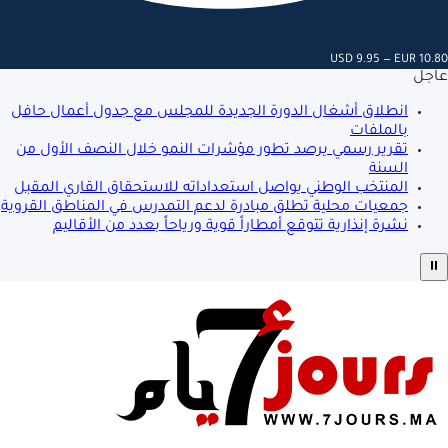
USD 9.95 — EUR 10.80
عاجل
انطلاق أشغال الدورة الجديدة للمجلس مع جدول أعمال حافل
بالملفات
تقرير رسمي يرصد تطور مؤشرات النمو خلال النصف الأول من
السنة
المنتخب الوطني يواصل استعداداته للاستحقاق القاري المقبل
جمعيات محلية تطلق مبادرة لدعم التمدرس في المناطق القروية
نشرة إنذارية تتوقع أمطاراً قوية ورياحاً بعدد من الأقاليم
⏸