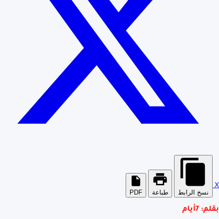
X
نسخ الرابط
طباعة
PDF
بقلم: 7أيام