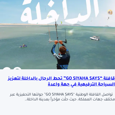
قافلة “GO SIYAHA SAYS” تحط الرحال بالداخلة لتعزيز
السياحة الترفيهية في جهة واعدة
تواصل القافلة الوطنية “GO SIYAHA SAYS” جولتها التحفيزية عبر
مختلف جهات المملكة، حيث حلّت مؤخراً بمدينة الداخلة…