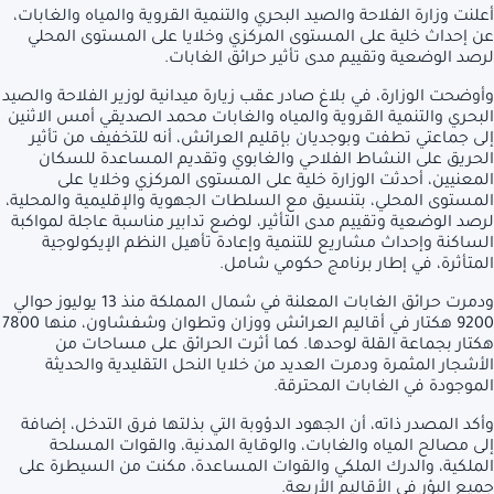
أعلنت وزارة الفلاحة والصيد البحري والتنمية القروية والمياه والغابات،
عن إحداث خلية على المستوى المركزي وخلايا على المستوى المحلي
لرصد الوضعية وتقييم مدى تأثير حرائق الغابات.
وأوضحت الوزارة، في بلاغ صادر عقب زيارة ميدانية لوزير الفلاحة والصيد
البحري والتنمية القروية والمياه والغابات محمد الصديقي أمس الاثنين
إلى جماعتي تطفت وبوجديان بإقليم العرائش، أنه للتخفيف من تأثير
الحريق على النشاط الفلاحي والغابوي وتقديم المساعدة للسكان
المعنيين، أحدثت الوزارة خلية على المستوى المركزي وخلايا على
المستوى المحلي، بتنسيق مع السلطات الجهوية والإقليمية والمحلية،
لرصد الوضعية وتقييم مدى التأثير، لوضع تدابير مناسبة عاجلة لمواكبة
الساكنة وإحداث مشاريع للتنمية وإعادة تأهيل النظم الإيكولوجية
المتأثرة، في إطار برنامج حكومي شامل.
ودمرت حرائق الغابات المعلنة في شمال المملكة منذ 13 يوليوز حوالي
9200 هكتار في أقاليم العرائش ووزان وتطوان وشفشاون، منها 7800
هكتار بجماعة القلة لوحدها. كما أثرت الحرائق على مساحات من
الأشجار المثمرة ودمرت العديد من خلايا النحل التقليدية والحديثة
الموجودة في الغابات المحترقة.
وأكد المصدر ذاته، أن الجهود الدؤوبة التي بذلتها فرق التدخل، إضافة
إلى مصالح المياه والغابات، والوقاية المدنية، والقوات المسلحة
الملكية، والدرك الملكي والقوات المساعدة، مكنت من السيطرة على
جميع البؤر في الأقاليم الأربعة.