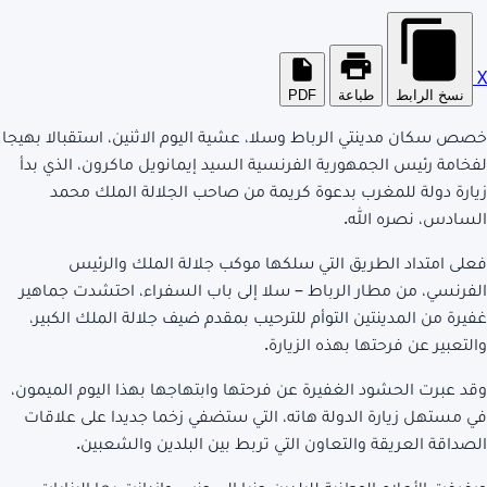
X
نسخ الرابط
طباعة
PDF
خصص سكان مدينتي الرباط وسلا، عشية اليوم الاثنين، استقبالا بهيجا
لفخامة رئيس الجمهورية الفرنسية السيد إيمانويل ماكرون، الذي بدأ
زيارة دولة للمغرب بدعوة كريمة من صاحب الجلالة الملك محمد
السادس، نصره الله.
فعلى امتداد الطريق التي سلكها موكب جلالة الملك والرئيس
الفرنسي، من مطار الرباط – سلا إلى باب السفراء، احتشدت جماهير
غفيرة من المدينتين التوأم للترحيب بمقدم ضيف جلالة الملك الكبير،
والتعبير عن فرحتها بهذه الزيارة.
وقد عبرت الحشود الغفيرة عن فرحتها وابتهاجها بهذا اليوم الميمون،
في مستهل زيارة الدولة هاته، التي ستضفي زخما جديدا على علاقات
الصداقة العريقة والتعاون التي تربط بين البلدين والشعبين.