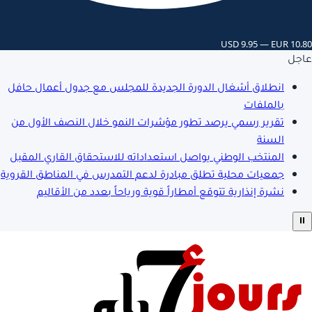
USD 9.95 — EUR 10.80
عاجل
انطلاق أشغال الدورة الجديدة للمجلس مع جدول أعمال حافل
بالملفات
تقرير رسمي يرصد تطور مؤشرات النمو خلال النصف الأول من
السنة
المنتخب الوطني يواصل استعداداته للاستحقاق القاري المقبل
جمعيات محلية تطلق مبادرة لدعم التمدرس في المناطق القروية
نشرة إنذارية تتوقع أمطاراً قوية ورياحاً بعدد من الأقاليم
⏸