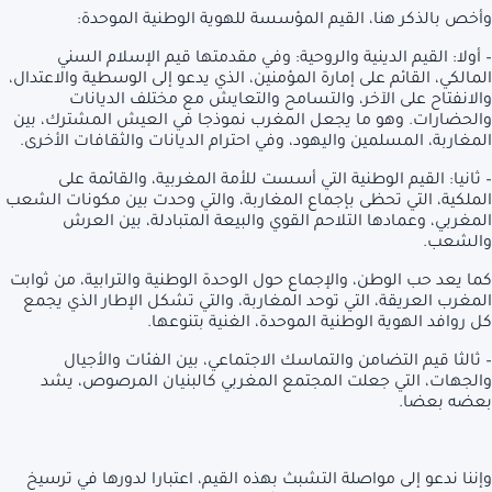
وأخص بالذكر هنا، القيم المؤسسة للهوية الوطنية الموحدة:
– أولا: القيم الدينية والروحية: وفي مقدمتها قيم الإسلام السني
المالكي، القائم على إمارة المؤمنين، الذي يدعو إلى الوسطية والاعتدال،
والانفتاح على الآخر، والتسامح والتعايش مع مختلف الديانات
والحضارات. وهو ما يجعل المغرب نموذجا في العيش المشترك، بين
المغاربة، المسلمين واليهود، وفي احترام الديانات والثقافات الأخرى.
– ثانيا: القيم الوطنية التي أسست للأمة المغربية، والقائمة على
الملكية، التي تحظى بإجماع المغاربة، والتي وحدت بين مكونات الشعب
المغربي، وعمادها التلاحم القوي والبيعة المتبادلة، بين العرش
والشعب.
كما يعد حب الوطن، والإجماع حول الوحدة الوطنية والترابية، من ثوابت
المغرب العريقة، التي توحد المغاربة، والتي تشكل الإطار الذي يجمع
كل روافد الهوية الوطنية الموحدة، الغنية بتنوعها.
– ثالثا قيم التضامن والتماسك الاجتماعي، بين الفئات والأجيال
والجهات، التي جعلت المجتمع المغربي كالبنيان المرصوص، يشد
بعضه بعضا.
وإننا ندعو إلى مواصلة التشبث بهذه القيم، اعتبارا لدورها في ترسيخ