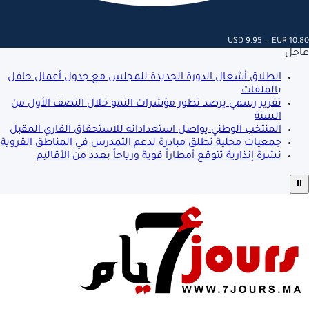
USD 9.95 — EUR 10.80
عاجل
انطلاق أشغال الدورة الجديدة للمجلس مع جدول أعمال حافل
بالملفات
تقرير رسمي يرصد تطور مؤشرات النمو خلال النصف الأول من
السنة
المنتخب الوطني يواصل استعداداته للاستحقاق القاري المقبل
جمعيات محلية تطلق مبادرة لدعم التمدرس في المناطق القروية
نشرة إنذارية تتوقع أمطاراً قوية ورياحاً بعدد من الأقاليم
⏸