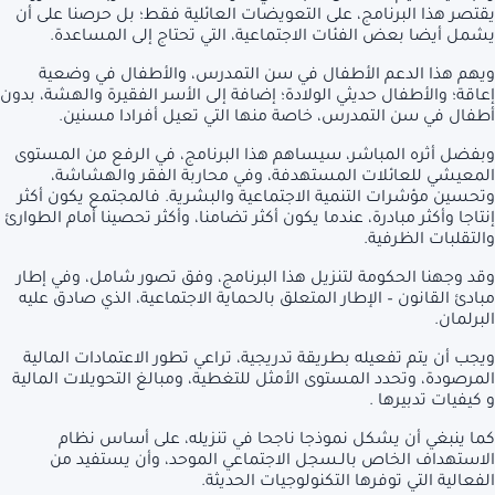
يقتصر هذا البرنامج، على التعويضات العائلية فقط؛ بل حرصنا على أن
يشمل أيضا بعض الفئات الاجتماعية، التي تحتاج إلى المساعدة.
ويهم هذا الدعم الأطفال في سن التمدرس، والأطفال في وضعية
إعاقة؛ والأطفال حديثي الولادة؛ إضافة إلى الأسر الفقيرة والهشة، بدون
أطفال في سن التمدرس، خاصة منها التي تعيل أفرادا مسنين.
وبفضل أثره المباشر، سيساهم هذا البرنامج، في الرفع من المستوى
المعيشي للعائلات المستهدفة، وفي محاربة الفقر والهشاشة،
وتحسين مؤشرات التنمية الاجتماعية والبشرية. فالمجتمع يكون أكثر
إنتاجا وأكثر مبادرة، عندما يكون أكثر تضامنا، وأكثر تحصينا أمام الطوارئ
والتقلبات الظرفية.
وقد وجهنا الحكومة لتنزيل هذا البرنامج، وفق تصور شامل، وفي إطار
مبادئ القانون – الإطار المتعلق بالحماية الاجتماعية، الذي صادق عليه
البرلمان.
ويجب أن يتم تفعيله بطريقة تدريجية، تراعي تطور الاعتمادات المالية
المرصودة، وتحدد المستوى الأمثل للتغطية، ومبالغ التحويلات المالية
و كيفيات تدبيرها .
كما ينبغي أن يشكل نموذجا ناجحا في تنزيله، على أساس نظام
الاستهداف الخاص بالـسجل الاجتماعي الموحد، وأن يستفيد من
الفعالية التي توفرها التكنولوجيات الحديثة.