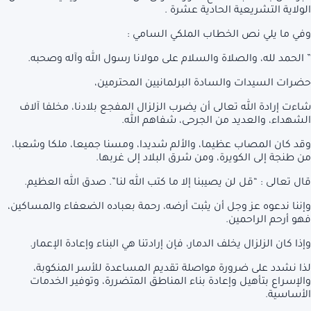
الولاية التشريعية الحادية عشرة .
وفي ما يلي نص الخطاب الملكي السامي :
” الحمد لله، والصلاة والسلام على مولانا رسول الله وآله وصحبه.
حضرات السيدات والسادة البرلمانيين المحترمين،
شاءت إرادة الله تعالى أن يضرب الزلزال المفجع بلادنا، مخلفا آلاف
الشهداء، والعديد من الجرحى، شفاهم الله.
وقد كان المصاب عظيما، والألم شديدا، ومسنا جميعا، ملكا وشعبا،
من طنجة إلى الكويرة، ومن شرق البلاد إلى غربها.
قال تعالى : “قل لن يصيبنا إلا ما كتب الله لنا”. صدق الله العظيم.
وإننا ندعوه عز وجل أن يثبت أرضه، رحمة بعباده الضعفاء والمساكين،
فهو أرحم الراحمين.
وإذا كان الزلزال يخلف الدمار، فإن إرادتنا هي البناء وإعادة الإعمار.
لذا نشدد على ضرورة مواصلة تقديم المساعدة للأسر المنكوبة،
والإسراع بتأهيل وإعادة بناء المناطق المتضررة، وتوفير الخدمات
الأساسية.