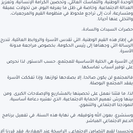
الوحدة الوطنية، والتماسك العائلي، وتحصين الكرامة الإنسانية، وتعزيز
العدالة الاجتماعية. وخاصة في ظل ما يعرفه اليوم، من تحولات عميقة
ومتسارعة، أدت إلى تراجع ملحوظ في منظومة القيم والمرجعيات،
والتخلي عنها أحيانا.
حضرات السيدات والسادة،
في إطار هذه القيم الوطنية، التي تقدس الأسرة والروابط العائلية، تندرج
الرسالة التي وجهناها إلى رئيس الحكومة، بخصوص مراجعة مدونة
الأسرة.
إن الأسرة هي الخلية الأساسية للمجتمع، حسب الدستور، لذا نحرص
على توفير أسباب تماسكها.
فالمجتمع لن يكون صالحا، إلا بصلاحها توازنها. وإذا تفككت الأسرة
يفقد المجتمع البوصلة.
لذا، ما فتئنا نعمل على تحصينها بالمشاريع والإصلاحات الكبرى. ومن
بينها ورش تعميم الحماية الاجتماعية، الذي نعتبره دعامة أساسية،
لنموذجنا الاجتماعي والتنموي.
وسنشرع، بعون الله وتوفيقه، في نهاية هذه السنة، في تفعيل برنامج
الدعم الاجتماعي المباشر.
وتجسيدا لقيم التضامن الاجتماعي، الراسخة عند المغاربة، فقد قررنا ألا