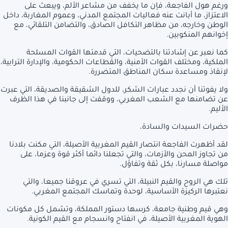
ورغم هول الفاجعة، فإن ما يخفف من مشاعر الألم، ويبعث على
الاعتزاز، ما أبانت عنه فعاليات المجتمع المدني، وعموم المغاربة، داخل
الوطن وخارجه، من مظاهر التكافل الصادق، والتضامن التلقائي، مع
إخوانهم المنكوبين.
كما نعبر عن إشادتنا بالتضحيات، التي قدمتها القوات المسلحة
الملكية، ومختلف القوات الأمنية، والقطاعات الحكومية، والإدارة الترابية،
لإنقاذ ومساعدة سكان المناطق المتضررة.
ولا يفوتنا أن نجدد عبارات الشكر، للدول الشقيقة والصديقة، التي عبرت
عن تضامنها مع الشعب المغربي، ووقفت إلى جانبنا في هذا الظرف
الأليم.
حضرات السيدات والسادة،
لقد أظهرت الفاجعة انتصار القيم المغربية الأصيلة، التي مكنت بلادنا
من تجاوز المحن والأزمات، والتي تجعلنا دائما أكثر قوة وعزما، على
مواصلة مسارنا، بكل ثقة وتفاؤل.
تلك هي الروح والقيم النبيلة، التي تسري في عروقنا جميعا، والتي
نعتبرها الركيزة الأساسية، لوحدة وتماسك المجتمع المغربي.
وهي قيم وطنية جامعة، كرسها دستور المملكة، وتشمل كل مكونات
الهوية المغربية الأصيلة، في انفتاح وانسجام مع القيم الكونية.