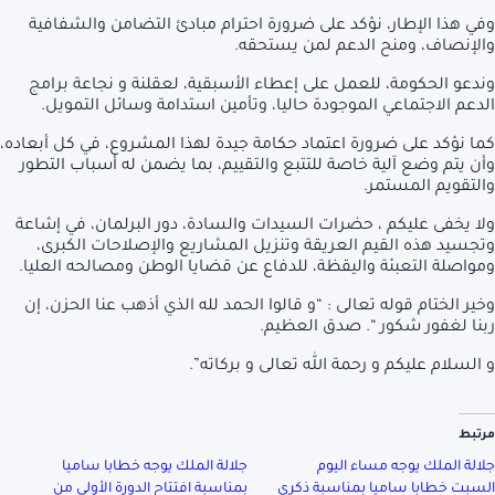
وفي هذا الإطار، نؤكد على ضرورة احترام مبادئ التضامن والشفافية
والإنصاف، ومنح الدعم لمن يستحقه.
وندعو الحكومة، للعمل على إعطاء الأسبقية، لعقلنة و نجاعة برامج
الدعم الاجتماعي الموجودة حاليا، وتأمين استدامة وسائل التمويل.
كما نؤكد على ضرورة اعتماد حكامة جيدة لهذا المشروع، في كل أبعاده،
وأن يتم وضع آلية خاصة للتتبع والتقييم، بما يضمن له أسباب التطور
والتقويم المستمر.
ولا يخفى عليكم ، حضرات السيدات والسادة، دور البرلمان، في إشاعة
وتجسيد هذه القيم العريقة وتنزيل المشاريع والإصلاحات الكبرى،
ومواصلة التعبئة واليقظة، للدفاع عن قضايا الوطن ومصالحه العليا.
وخير الختام قوله تعالى : “و قالوا الحمد لله الذي أذهب عنا الحزن، إن
ربنا لغفور شكور “. صدق العظيم.
و السلام عليكم و رحمة الله تعالى و بركاته”.
مرتبط
جلالة الملك يوجه مساء اليوم
جلالة الملك يوجه خطابا ساميا
السبت خطابا ساميا بمناسبة ذكرى
بمناسبة افتتاح الدورة الأولى من