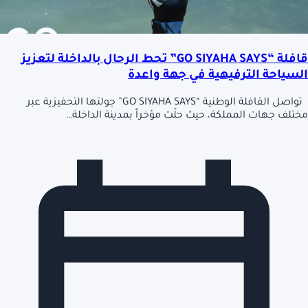
قافلة “GO SIYAHA SAYS” تحط الرحال بالداخلة لتعزيز
السياحة الترفيهية في جهة واعدة
تواصل القافلة الوطنية “GO SIYAHA SAYS” جولتها التحفيزية عبر
مختلف جهات المملكة، حيث حلّت مؤخراً بمدينة الداخلة…