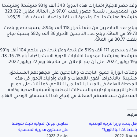
وقد حضر لاجتياز اختبارات هذه الدورة 348 ألف و931 مترشحة ومترشحا
من الممدرسين، بنسبة حضور بلغت 97.01 في المائة، مقابل 323.022
مترشحة ومترشحا اجتازوا دورة السنة الماضية، بنسبة بلغت 95,15%.
وبلغ عدد الحاضرين من فئة الأحرار 118 ألف و894، بنسبة حضور بلغت
59.73 في المائة. وبلغ عدد الناجحين الأحرار 36 ألف و582 بنسبة نجاح
بلغت 30.77 في المائة.
هذا، وسيجري 171 ألف و519 مترشحة ومترشحا، من بينهم 104 ألف و991
مترشحة ومترشحا ممدرسا اختبارات الدورة الاستدراكية، أيام 15، 16، 18،
و19 يوليوز 2022، على أن يتم الإعلان عن نتائجها يوم 22 يوليوز 2022.
وهنأت الوزارة جميع الناجحات والناجحين على مجهودهم المستحق،
مشيدة بالانخراط القوي للأمهات والآباء وأولياء الأمور في هذه
المحطة الهامة في المسار التعليمي لأبنائهم، كما أتنث على جميع
الأطر التربوية والإدارية والسلطات المحلية والأمنية والصحية وكافة
المتدخلين مساهمتهم الفعالة في إنجاح هذا الاستحقاق الوطني الهام.
مرتبط
هل ينجح وزير التربية الوطنية
مدارس نيوتن الدولية تثبت تفوقها
بامتحانات الباكالوريا؟
على مستوى مديرية المحمدية
يوليو 6, 2022
يوليو 2, 2022