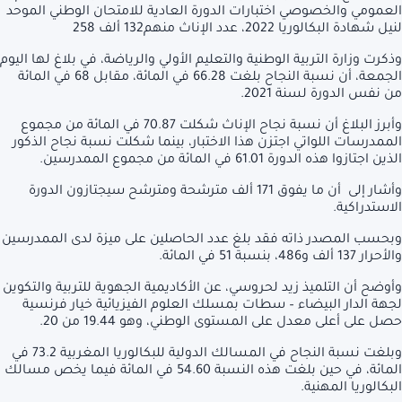
العمومي والخصوصي اختبارات الدورة العادية للامتحان الوطني الموحد
لنيل شهادة البكالوريا 2022، عدد الإناث منهم132 ألف 258
وذكرت وزارة التربية الوطنية والتعليم الأولي والرياضة، في بلاغ لها اليوم
الجمعة، أن نسبة النجاح بلغت 66.28 في المائة، مقابل 68 في المائة
من نفس الدورة لسنة 2021.
وأبرز البلاغ أن نسبة نجاح الإناث شكلت 70.87 في المائة من مجموع
الممدرسات اللواتي اجتزن هذا الاختبار، بينما شكلت نسبة نجاح الذكور
الذين اجتازوا هذه الدورة 61.01 في المائة من مجموع الممدرسين.
وأشار إلى أن ما يفوق 171 ألف مترشحة ومترشح سيجتازون الدورة
الاستدراكية.
وبحسب المصدر ذاته فقد بلغ عدد الحاصلين على ميزة لدى الممدرسين
والأحرار 137 ألف و486، بنسبة 51 في المائة.
وأوضح أن التلميذ زيد لحروسي، عن الأكاديمية الجهوية للتربية والتكوين
لجهة الدار البيضاء – سطات بمسلك العلوم الفيزيائية خيار فرنسية
حصل على أعلى معدل على المستوى الوطني، وهو 19.44 من 20.
وبلغت نسبة النجاح في المسالك الدولية للبكالوريا المغربية 73.2 في
المائة، في حين بلغت هذه النسبة 54.60 في المائة فيما يخص مسالك
البكالوريا المهنية.