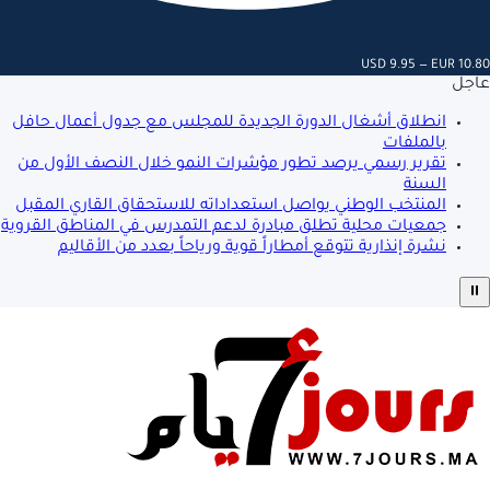
USD 9.95 — EUR 10.80
عاجل
انطلاق أشغال الدورة الجديدة للمجلس مع جدول أعمال حافل
بالملفات
تقرير رسمي يرصد تطور مؤشرات النمو خلال النصف الأول من
السنة
المنتخب الوطني يواصل استعداداته للاستحقاق القاري المقبل
جمعيات محلية تطلق مبادرة لدعم التمدرس في المناطق القروية
نشرة إنذارية تتوقع أمطاراً قوية ورياحاً بعدد من الأقاليم
⏸