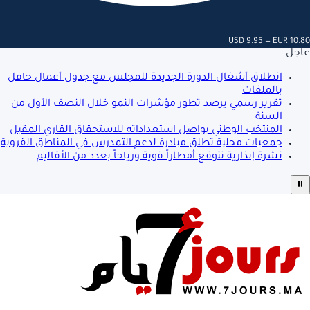
USD 9.95 — EUR 10.80
عاجل
انطلاق أشغال الدورة الجديدة للمجلس مع جدول أعمال حافل
بالملفات
تقرير رسمي يرصد تطور مؤشرات النمو خلال النصف الأول من
السنة
المنتخب الوطني يواصل استعداداته للاستحقاق القاري المقبل
جمعيات محلية تطلق مبادرة لدعم التمدرس في المناطق القروية
نشرة إنذارية تتوقع أمطاراً قوية ورياحاً بعدد من الأقاليم
⏸