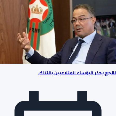
لقجع يحذر البؤساء المتلاعبين بالتذاكر