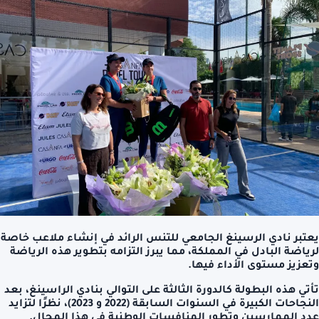
يعتبر نادي الرسينغ الجامعي للتنس الرائد في إنشاء ملاعب خاصة
لرياضة البادل في المملكة، مما يبرز التزامه بتطوير هذه الرياضة
وتعزيز مستوى الأداء فيها.
تأتي هذه البطولة كالدورة الثالثة على التوالي بنادي الراسينغ، بعد
النجاحات الكبيرة في السنوات السابقة (2022 و 2023)، نظرًا لتزايد
عدد الممارسين وتطور المنافسات الوطنية في هذا المجال.