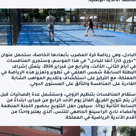
مختلف الأندية الوطنية.
البادل، وهي رياضة كرة المضرب بأبعادها الخاصة، ستحمل عنوان
“دوري كازا أنفا للبادل” في هذا الموسم، وستجرى المنافسات
في أيام الثاني، الثالث، والرابع من فبراير 2024. يتمثل إشراف
البطلة السابقة شمس العلمي في تطوير وتعزيز هذه الرياضة في
المملكة، مع التركيز على استكشاف وتقديم المواهب الشابة
القادرة على المنافسة والتألق على المستوى الدولي.
ستقام المنافسات بتنظيم الزوجي، وستشمل عدة إقصائيات قبل
أن يتم تتويج الفريق الفائز يوم الأحد الرابع من فبراير، ابتداءً من
الساعة الثانية زوالًا. سيكون حفل التتويج بحضور اللجنة المنظمة
وأعضاء نادي الراسينغ الجامعي للتنس، الذي يعتبر واحدًا من
أقدم الأندية الرياضية في المملكة.