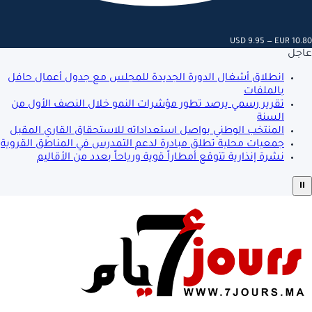
USD 9.95 — EUR 10.80
عاجل
انطلاق أشغال الدورة الجديدة للمجلس مع جدول أعمال حافل
بالملفات
تقرير رسمي يرصد تطور مؤشرات النمو خلال النصف الأول من
السنة
المنتخب الوطني يواصل استعداداته للاستحقاق القاري المقبل
جمعيات محلية تطلق مبادرة لدعم التمدرس في المناطق القروية
نشرة إنذارية تتوقع أمطاراً قوية ورياحاً بعدد من الأقاليم
⏸