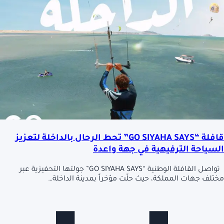
قافلة “GO SIYAHA SAYS” تحط الرحال بالداخلة لتعزيز
السياحة الترفيهية في جهة واعدة
تواصل القافلة الوطنية “GO SIYAHA SAYS” جولتها التحفيزية عبر
مختلف جهات المملكة، حيث حلّت مؤخراً بمدينة الداخلة…