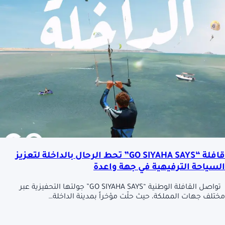
قافلة “GO SIYAHA SAYS” تحط الرحال بالداخلة لتعزيز
السياحة الترفيهية في جهة واعدة
تواصل القافلة الوطنية “GO SIYAHA SAYS” جولتها التحفيزية عبر
مختلف جهات المملكة، حيث حلّت مؤخراً بمدينة الداخلة…