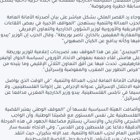
فإن استغلال السياسة الخارجية للمملكة في أجندة حزبية داخلية يشكل
سابقة خطيرة ومرفوضة”.
وجاء رد القصر الملكي بشكل مباشر على بيان أصدرته الأمانة العامة
لحزب العدالة والتنمية يستهجن “المواقف الأخيرة في بعض اللقاءات
الإفريقية والأوروبية لوزير الشؤون الخارجية والتعاون الإفريقي
والمغاربة المقيمين بالخارج، ناصر بوريطة”، وقال الحزب إن الوزير “يبدو
فيها وكأنه يدافع عن الكيان الصهيوني”
“البيجيدي” عبّر عن هذا الموقف بعد تصريحات إعلامية للوزير بوريطة
على هامش لقاء جمعه بمفوض الاتحاد الأوروبي لسياسة الجوار، أوليفر
فارهيليعن، تحدث فيها عن أفق التعاون الثلاثي الإقليمي وما يتيحه من
“فرص التطور بين المغرب والمفوضية وإسرائيل”.
وقالت الأمانة العامة لحزب العدالة والتنمية: “في الوقت الذي يواصل
فيه الاحتلال الإسرائيلي عدوانه الإجرامي على إخواننا الفلسطينيين، ولا
سيما في نابلس الفلسطينية، يبدو وزير الخارجية المغربي مدافعا عن
إسرائيل”.
وأضافت الهيئة السياسية نفسها أن “الموقف الوطني يعتبر القضية
الفلسطينية على نفس المستوى مع قضيتنا الوطنية، وأن الواجب
الشرعي والتاريخي والإنساني يستلزم مضاعفة الجهود في هذه المرحلة
الدقيقة دفاعا عن فلسطين وعن القدس”، وفي الاتجاه نفسه سار
الأمين العام لحزب العدالة والتنمية، عبد الإله بنكيران، حيث انتقد
تصريحات وزير الشؤون الخارجية حول القضية الفلسطينية.