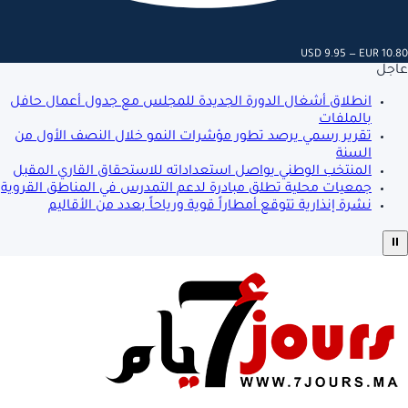
USD 9.95 — EUR 10.80
عاجل
انطلاق أشغال الدورة الجديدة للمجلس مع جدول أعمال حافل
بالملفات
تقرير رسمي يرصد تطور مؤشرات النمو خلال النصف الأول من
السنة
المنتخب الوطني يواصل استعداداته للاستحقاق القاري المقبل
جمعيات محلية تطلق مبادرة لدعم التمدرس في المناطق القروية
نشرة إنذارية تتوقع أمطاراً قوية ورياحاً بعدد من الأقاليم
⏸