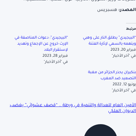
المصدر:
هسبريس
مرتبط
“البيجيدي” يطلق النار على وهبي
“البيجيدي”: دعوات المناصفة في
ويتهمه بالسعي لإثارة الفتنة
الإرث خروج عن الإجماع وتهديد
فبراير 20, 2023
لإستقرار البلاد
في "آخر الأخبار"
فبراير 28, 2023
في "آخر الأخبار"
بنكيران يحذر الجزائر من مغبة
التصعيد ضد المغرب
يونيو 12, 2022
في "آخر الأخبار"
الأمين العام للعدالة والتنمية في ورطة .. “قصف عشوائي” يغضب
الديوان الملكي‎‎