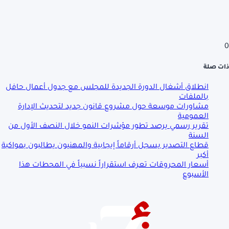
0
ذات صلة
انطلاق أشغال الدورة الجديدة للمجلس مع جدول أعمال حافل
بالملفات
مشاورات موسعة حول مشروع قانون جديد لتحديث الإدارة
العمومية
تقرير رسمي يرصد تطور مؤشرات النمو خلال النصف الأول من
السنة
قطاع التصدير يسجل أرقاماً إيجابية والمهنيون يطالبون بمواكبة
أكبر
أسعار المحروقات تعرف استقراراً نسبياً في المحطات هذا
الأسبوع