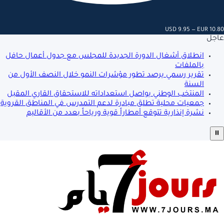
USD 9.95 — EUR 10.80
عاجل
انطلاق أشغال الدورة الجديدة للمجلس مع جدول أعمال حافل
بالملفات
تقرير رسمي يرصد تطور مؤشرات النمو خلال النصف الأول من
السنة
المنتخب الوطني يواصل استعداداته للاستحقاق القاري المقبل
جمعيات محلية تطلق مبادرة لدعم التمدرس في المناطق القروية
نشرة إنذارية تتوقع أمطاراً قوية ورياحاً بعدد من الأقاليم
⏸