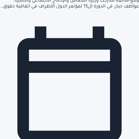
ومع-متابعة شاركت وزيرة التضامن والإدماج الاجتماعي والأسرة،
عواطف حيار، في الدورة ال15 لمؤتمر الدول الأطراف في اتفاقية حقوق…