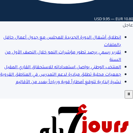
USD 9.95 — EUR 10.80
عاجل
انطلاق أشغال الدورة الجديدة للمجلس مع جدول أعمال حافل
بالملفات
تقرير رسمي يرصد تطور مؤشرات النمو خلال النصف الأول من
السنة
المنتخب الوطني يواصل استعداداته للاستحقاق القاري المقبل
جمعيات محلية تطلق مبادرة لدعم التمدرس في المناطق القروية
نشرة إنذارية تتوقع أمطاراً قوية ورياحاً بعدد من الأقاليم
⏸