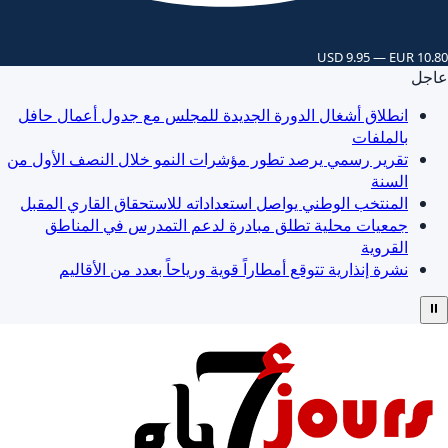
USD 9.95 — EUR 10.80
عاجل
انطلاق أشغال الدورة الجديدة للمجلس مع جدول أعمال حافل
بالملفات
تقرير رسمي يرصد تطور مؤشرات النمو خلال النصف الأول من
السنة
المنتخب الوطني يواصل استعداداته للاستحقاق القاري المقبل
جمعيات محلية تطلق مبادرة لدعم التمدرس في المناطق
القروية
نشرة إنذارية تتوقع أمطاراً قوية ورياحاً بعدد من الأقاليم
⏸