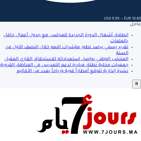
USD 9.95 — EUR 10.80
عاجل
انطلاق أشغال الدورة الجديدة للمجلس مع جدول أعمال حافل
بالملفات
تقرير رسمي يرصد تطور مؤشرات النمو خلال النصف الأول من
السنة
المنتخب الوطني يواصل استعداداته للاستحقاق القاري المقبل
جمعيات محلية تطلق مبادرة لدعم التمدرس في المناطق القروية
نشرة إنذارية تتوقع أمطاراً قوية ورياحاً بعدد من الأقاليم
⏸