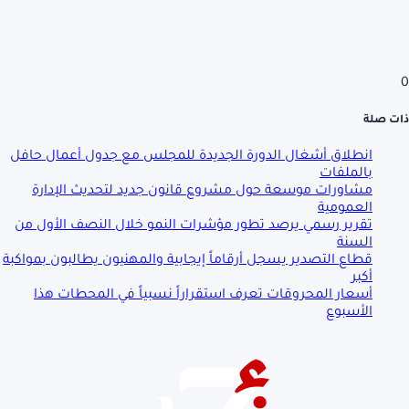
0
ذات صلة
انطلاق أشغال الدورة الجديدة للمجلس مع جدول أعمال حافل
بالملفات
مشاورات موسعة حول مشروع قانون جديد لتحديث الإدارة
العمومية
تقرير رسمي يرصد تطور مؤشرات النمو خلال النصف الأول من
السنة
قطاع التصدير يسجل أرقاماً إيجابية والمهنيون يطالبون بمواكبة
أكبر
أسعار المحروقات تعرف استقراراً نسبياً في المحطات هذا
الأسبوع