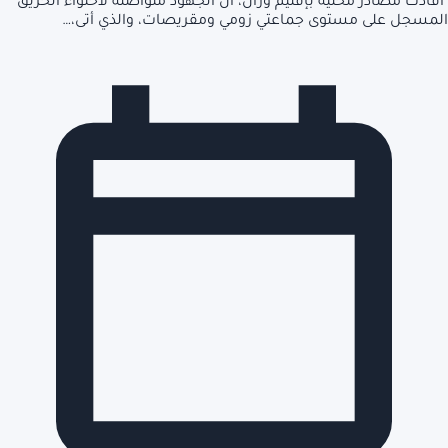
أفادت مصادر محلية بإقليم وزان، أن الجهود متواصلة لاحتواء الحريق
المسجل على مستوى جماعتي زومي ومقريصات، والذي أتى،…