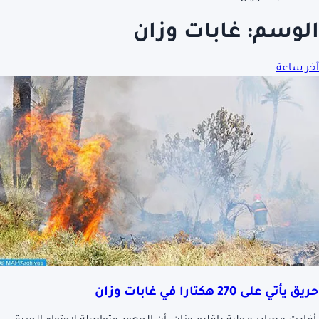
الوسم:
غابات وزان
آخر ساعة
حريق يأتي على 270 هكتارا في غابات وزان