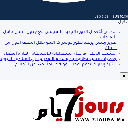
USD 9.95 — EUR 10.80
عاجل
انطلاق أشغال الدورة الجديدة للمجلس مع جدول أعمال حافل
بالملفات
تقرير رسمي يرصد تطور مؤشرات النمو خلال النصف الأول من
السنة
المنتخب الوطني يواصل استعداداته للاستحقاق القاري المقبل
جمعيات محلية تطلق مبادرة لدعم التمدرس في المناطق القروية
نشرة إنذارية تتوقع أمطاراً قوية ورياحاً بعدد من الأقاليم
⏸