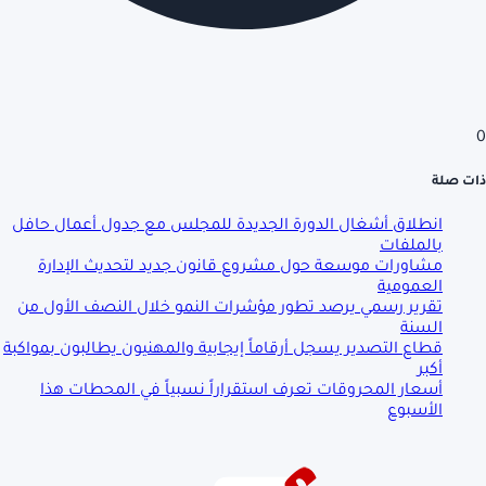
0
ذات صلة
انطلاق أشغال الدورة الجديدة للمجلس مع جدول أعمال حافل
بالملفات
مشاورات موسعة حول مشروع قانون جديد لتحديث الإدارة
العمومية
تقرير رسمي يرصد تطور مؤشرات النمو خلال النصف الأول من
السنة
قطاع التصدير يسجل أرقاماً إيجابية والمهنيون يطالبون بمواكبة
أكبر
أسعار المحروقات تعرف استقراراً نسبياً في المحطات هذا
الأسبوع