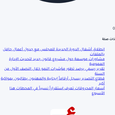
0
ذات صلة
انطلاق أشغال الدورة الجديدة للمجلس مع جدول أعمال حافل
بالملفات
مشاورات موسعة حول مشروع قانون جديد لتحديث الإدارة
العمومية
تقرير رسمي يرصد تطور مؤشرات النمو خلال النصف الأول من
السنة
قطاع التصدير يسجل أرقاماً إيجابية والمهنيون يطالبون بمواكبة
أكبر
أسعار المحروقات تعرف استقراراً نسبياً في المحطات هذا
الأسبوع