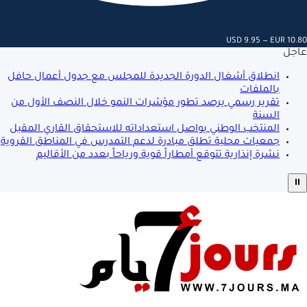
USD 9.95 — EUR 10.80
عاجل
انطلاق أشغال الدورة الجديدة للمجلس مع جدول أعمال حافل
بالملفات
تقرير رسمي يرصد تطور مؤشرات النمو خلال النصف الأول من
السنة
المنتخب الوطني يواصل استعداداته للاستحقاق القاري المقبل
جمعيات محلية تطلق مبادرة لدعم التمدرس في المناطق القروية
نشرة إنذارية تتوقع أمطاراً قوية ورياحاً بعدد من الأقاليم
⏸