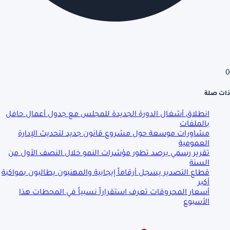
0
ذات صلة
انطلاق أشغال الدورة الجديدة للمجلس مع جدول أعمال حافل
بالملفات
مشاورات موسعة حول مشروع قانون جديد لتحديث الإدارة
العمومية
تقرير رسمي يرصد تطور مؤشرات النمو خلال النصف الأول من
السنة
قطاع التصدير يسجل أرقاماً إيجابية والمهنيون يطالبون بمواكبة
أكبر
أسعار المحروقات تعرف استقراراً نسبياً في المحطات هذا
الأسبوع