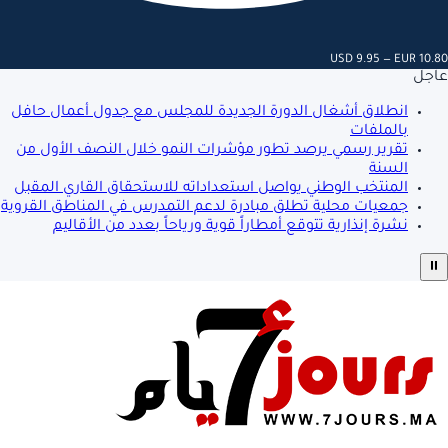
USD 9.95 — EUR 10.80
عاجل
انطلاق أشغال الدورة الجديدة للمجلس مع جدول أعمال حافل
بالملفات
تقرير رسمي يرصد تطور مؤشرات النمو خلال النصف الأول من
السنة
المنتخب الوطني يواصل استعداداته للاستحقاق القاري المقبل
جمعيات محلية تطلق مبادرة لدعم التمدرس في المناطق القروية
نشرة إنذارية تتوقع أمطاراً قوية ورياحاً بعدد من الأقاليم
⏸