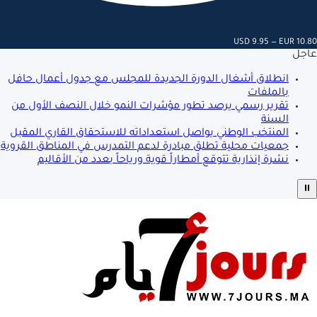
USD 9.95 — EUR 10.80
عاجل
انطلاق أشغال الدورة الجديدة للمجلس مع جدول أعمال حافل
بالملفات
تقرير رسمي يرصد تطور مؤشرات النمو خلال النصف الأول من
السنة
المنتخب الوطني يواصل استعداداته للاستحقاق القاري المقبل
جمعيات محلية تطلق مبادرة لدعم التمدرس في المناطق القروية
نشرة إنذارية تتوقع أمطاراً قوية ورياحاً بعدد من الأقاليم
⏸