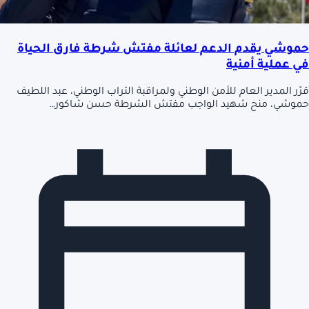
حموشي يقدم الدعم لعائلة مفتش شرطة فارق الحياة
في عملية أمنية
قرّر المدير العام للأمن الوطني ولمراقبة التراب الوطني، عبد اللطيف
حموشي، منح شهيد الواجب مفتش الشرطة حسن شاكور…