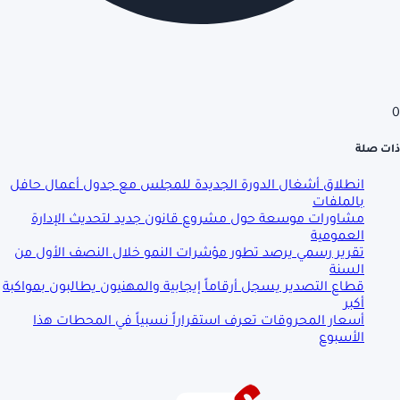
0
ذات صلة
انطلاق أشغال الدورة الجديدة للمجلس مع جدول أعمال حافل
بالملفات
مشاورات موسعة حول مشروع قانون جديد لتحديث الإدارة
العمومية
تقرير رسمي يرصد تطور مؤشرات النمو خلال النصف الأول من
السنة
قطاع التصدير يسجل أرقاماً إيجابية والمهنيون يطالبون بمواكبة
أكبر
أسعار المحروقات تعرف استقراراً نسبياً في المحطات هذا
الأسبوع