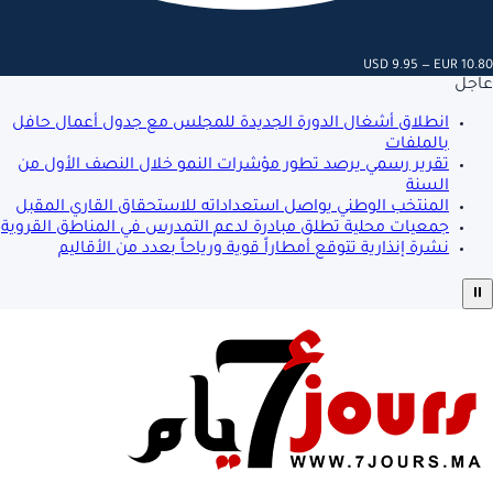
USD 9.95 — EUR 10.80
عاجل
انطلاق أشغال الدورة الجديدة للمجلس مع جدول أعمال حافل
بالملفات
تقرير رسمي يرصد تطور مؤشرات النمو خلال النصف الأول من
السنة
المنتخب الوطني يواصل استعداداته للاستحقاق القاري المقبل
جمعيات محلية تطلق مبادرة لدعم التمدرس في المناطق القروية
نشرة إنذارية تتوقع أمطاراً قوية ورياحاً بعدد من الأقاليم
⏸