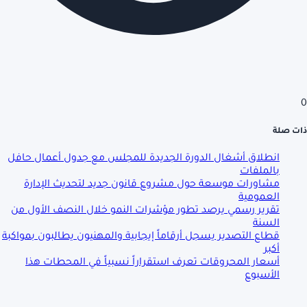
0
ذات صلة
انطلاق أشغال الدورة الجديدة للمجلس مع جدول أعمال حافل
بالملفات
مشاورات موسعة حول مشروع قانون جديد لتحديث الإدارة
العمومية
تقرير رسمي يرصد تطور مؤشرات النمو خلال النصف الأول من
السنة
قطاع التصدير يسجل أرقاماً إيجابية والمهنيون يطالبون بمواكبة
أكبر
أسعار المحروقات تعرف استقراراً نسبياً في المحطات هذا
الأسبوع