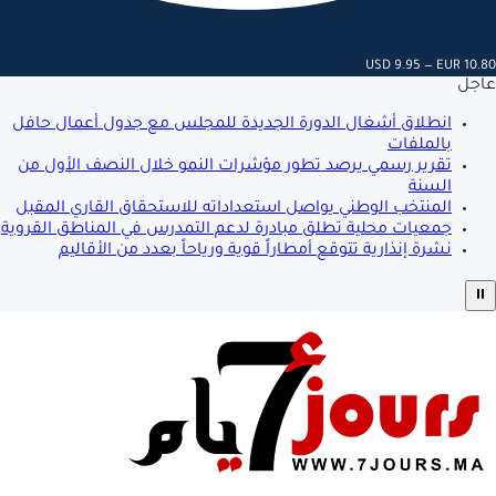
USD 9.95 — EUR 10.80
عاجل
انطلاق أشغال الدورة الجديدة للمجلس مع جدول أعمال حافل
بالملفات
تقرير رسمي يرصد تطور مؤشرات النمو خلال النصف الأول من
السنة
المنتخب الوطني يواصل استعداداته للاستحقاق القاري المقبل
جمعيات محلية تطلق مبادرة لدعم التمدرس في المناطق القروية
نشرة إنذارية تتوقع أمطاراً قوية ورياحاً بعدد من الأقاليم
⏸