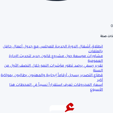
0
ذات صلة
انطلاق أشغال الدورة الجديدة للمجلس مع جدول أعمال حافل
بالملفات
مشاورات موسعة حول مشروع قانون جديد لتحديث الإدارة
العمومية
تقرير رسمي يرصد تطور مؤشرات النمو خلال النصف الأول من
السنة
قطاع التصدير يسجل أرقاماً إيجابية والمهنيون يطالبون بمواكبة
أكبر
أسعار المحروقات تعرف استقراراً نسبياً في المحطات هذا
الأسبوع