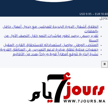
USD 9.95 — EUR 10.80
عاجل
انطلاق أشغال الدورة الجديدة للمجلس مع جدول أعمال حافل
بالملفات
تقرير رسمي يرصد تطور مؤشرات النمو خلال النصف الأول من
السنة
المنتخب الوطني يواصل استعداداته للاستحقاق القاري المقبل
جمعيات محلية تطلق مبادرة لدعم التمدرس في المناطق القروية
نشرة إنذارية تتوقع أمطاراً قوية ورياحاً بعدد من الأقاليم
⏸