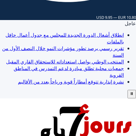
USD 9.95 — EUR 10.80
عاجل
انطلاق أشغال الدورة الجديدة للمجلس مع جدول أعمال حافل
بالملفات
تقرير رسمي يرصد تطور مؤشرات النمو خلال النصف الأول من
السنة
المنتخب الوطني يواصل استعداداته للاستحقاق القاري المقبل
جمعيات محلية تطلق مبادرة لدعم التمدرس في المناطق
القروية
نشرة إنذارية تتوقع أمطاراً قوية ورياحاً بعدد من الأقاليم
⏸