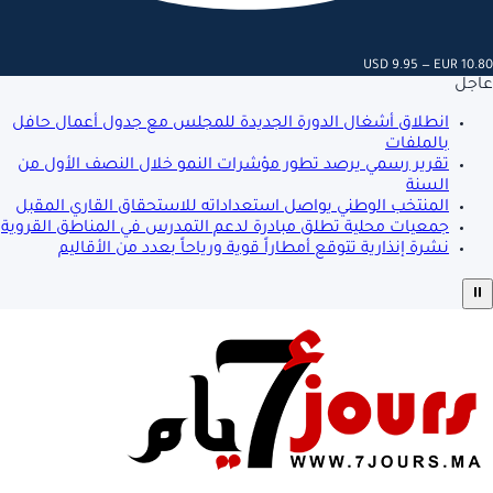
USD 9.95 — EUR 10.80
عاجل
انطلاق أشغال الدورة الجديدة للمجلس مع جدول أعمال حافل
بالملفات
تقرير رسمي يرصد تطور مؤشرات النمو خلال النصف الأول من
السنة
المنتخب الوطني يواصل استعداداته للاستحقاق القاري المقبل
جمعيات محلية تطلق مبادرة لدعم التمدرس في المناطق القروية
نشرة إنذارية تتوقع أمطاراً قوية ورياحاً بعدد من الأقاليم
⏸