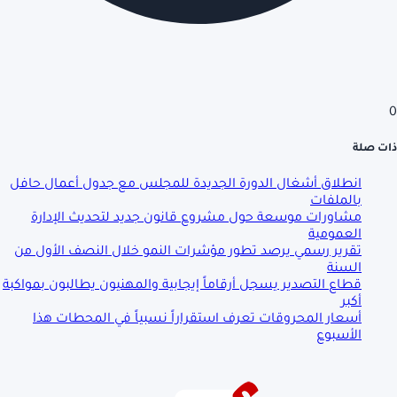
0
ذات صلة
انطلاق أشغال الدورة الجديدة للمجلس مع جدول أعمال حافل
بالملفات
مشاورات موسعة حول مشروع قانون جديد لتحديث الإدارة
العمومية
تقرير رسمي يرصد تطور مؤشرات النمو خلال النصف الأول من
السنة
قطاع التصدير يسجل أرقاماً إيجابية والمهنيون يطالبون بمواكبة
أكبر
أسعار المحروقات تعرف استقراراً نسبياً في المحطات هذا
الأسبوع