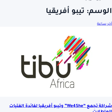
الوسم:
تيبو أفريقيا
آخر ساعة
شراكة تجمع “We4She” وتيبو أفريقيا لفائدة الفتيات