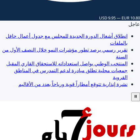
USD 9.95 — EUR 10.80
عاجل
انطلاق أشغال الدورة الجديدة للمجلس مع جدول أعمال حافل
بالملفات
تقرير رسمي يرصد تطور مؤشرات النمو خلال النصف الأول من
السنة
المنتخب الوطني يواصل استعداداته للاستحقاق القاري المقبل
جمعيات محلية تطلق مبادرة لدعم التمدرس في المناطق
القروية
نشرة إنذارية تتوقع أمطاراً قوية ورياحاً بعدد من الأقاليم
⏸