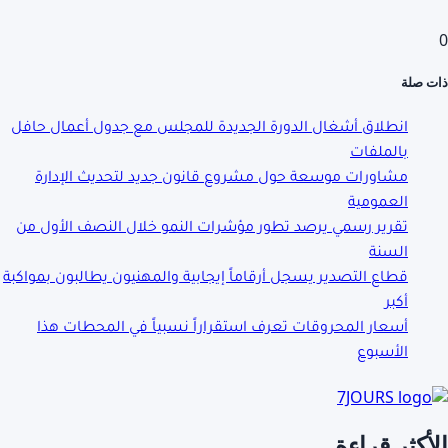
0
ذات صلة
انطلاق أشغال الدورة الجديدة للمجلس مع جدول أعمال حافل
بالملفات
مشاورات موسعة حول مشروع قانون جديد لتحديث الإدارة
العمومية
تقرير رسمي يرصد تطور مؤشرات النمو خلال النصف الأول من
السنة
قطاع التصدير يسجل أرقاماً إيجابية والمهنيون يطالبون بمواكبة
أكبر
أسعار المحروقات تعرف استقراراً نسبياً في المحطات هذا
الأسبوع
الأكثر قراءة