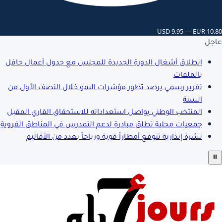
USD 9.95 — EUR 10.80
عاجل
انطلاق أشغال الدورة الجديدة للمجلس مع جدول أعمال حافل
بالملفات
تقرير رسمي يرصد تطور مؤشرات النمو خلال النصف الأول من
السنة
المنتخب الوطني يواصل استعداداته للاستحقاق القاري المقبل
جمعيات محلية تطلق مبادرة لدعم التمدرس في المناطق القروية
نشرة إنذارية تتوقع أمطاراً قوية ورياحاً بعدد من الأقاليم
⏸