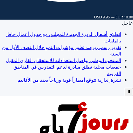
USD 9.95 — EUR 10.80
عاجل
انطلاق أشغال الدورة الجديدة للمجلس مع جدول أعمال حافل
بالملفات
تقرير رسمي يرصد تطور مؤشرات النمو خلال النصف الأول من
السنة
المنتخب الوطني يواصل استعداداته للاستحقاق القاري المقبل
جمعيات محلية تطلق مبادرة لدعم التمدرس في المناطق
القروية
نشرة إنذارية تتوقع أمطاراً قوية ورياحاً بعدد من الأقاليم
⏸