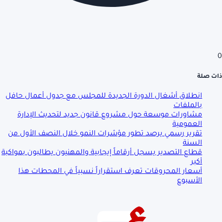
0
ذات صلة
انطلاق أشغال الدورة الجديدة للمجلس مع جدول أعمال حافل
بالملفات
مشاورات موسعة حول مشروع قانون جديد لتحديث الإدارة
العمومية
تقرير رسمي يرصد تطور مؤشرات النمو خلال النصف الأول من
السنة
قطاع التصدير يسجل أرقاماً إيجابية والمهنيون يطالبون بمواكبة
أكبر
أسعار المحروقات تعرف استقراراً نسبياً في المحطات هذا
الأسبوع