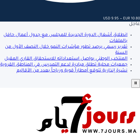
USD 9.95 — EUR 10.80
عاجل
انطلاق أشغال الدورة الجديدة للمجلس مع جدول أعمال حافل
بالملفات
تقرير رسمي يرصد تطور مؤشرات النمو خلال النصف الأول من
السنة
المنتخب الوطني يواصل استعداداته للاستحقاق القاري المقبل
جمعيات محلية تطلق مبادرة لدعم التمدرس في المناطق القروية
نشرة إنذارية تتوقع أمطاراً قوية ورياحاً بعدد من الأقاليم
⏸