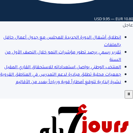
USD 9.95 — EUR 10.80
عاجل
انطلاق أشغال الدورة الجديدة للمجلس مع جدول أعمال حافل
بالملفات
تقرير رسمي يرصد تطور مؤشرات النمو خلال النصف الأول من
السنة
المنتخب الوطني يواصل استعداداته للاستحقاق القاري المقبل
جمعيات محلية تطلق مبادرة لدعم التمدرس في المناطق القروية
نشرة إنذارية تتوقع أمطاراً قوية ورياحاً بعدد من الأقاليم
⏸