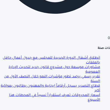
0
ذات صلة
انطلاق أشغال الدورة الجديدة للمجلس مع جدول أعمال حافل
بالملفات
مشاورات موسعة حول مشروع قانون جديد لتحديث الإدارة
العمومية
تقرير رسمي يرصد تطور مؤشرات النمو خلال النصف الأول من
السنة
قطاع التصدير يسجل أرقاماً إيجابية والمهنيون يطالبون بمواكبة
أكبر
أسعار المحروقات تعرف استقراراً نسبياً في المحطات هذا
الأسبوع