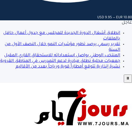
USD 9.95 — EUR 10.80
عاجل
انطلاق أشغال الدورة الجديدة للمجلس مع جدول أعمال حافل
بالملفات
تقرير رسمي يرصد تطور مؤشرات النمو خلال النصف الأول من
السنة
المنتخب الوطني يواصل استعداداته للاستحقاق القاري المقبل
جمعيات محلية تطلق مبادرة لدعم التمدرس في المناطق القروية
نشرة إنذارية تتوقع أمطاراً قوية ورياحاً بعدد من الأقاليم
⏸