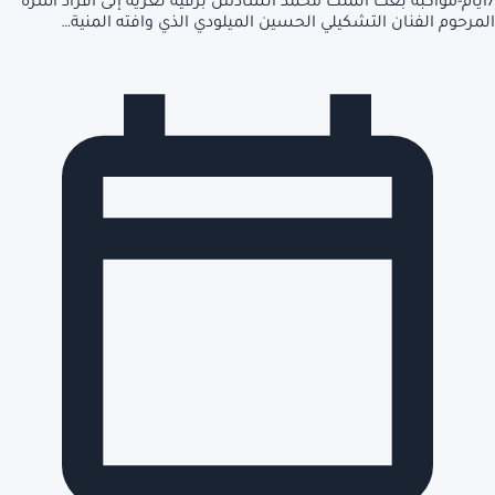
7أيام-مواكبة بعث الملك محمد السادس برقية تعزية إلى أفراد أسرة
المرحوم الفنان التشكيلي الحسين الميلودي الذي وافته المنية…