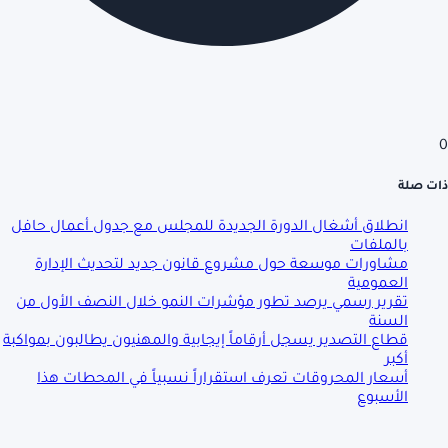
0
ذات صلة
انطلاق أشغال الدورة الجديدة للمجلس مع جدول أعمال حافل
بالملفات
مشاورات موسعة حول مشروع قانون جديد لتحديث الإدارة
العمومية
تقرير رسمي يرصد تطور مؤشرات النمو خلال النصف الأول من
السنة
قطاع التصدير يسجل أرقاماً إيجابية والمهنيون يطالبون بمواكبة
أكبر
أسعار المحروقات تعرف استقراراً نسبياً في المحطات هذا
الأسبوع