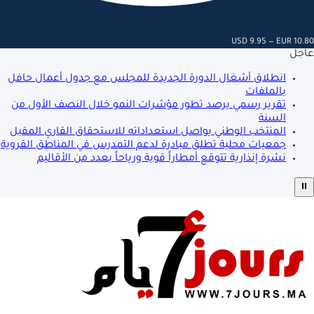
USD 9.95 — EUR 10.80
عاجل
انطلاق أشغال الدورة الجديدة للمجلس مع جدول أعمال حافل
بالملفات
تقرير رسمي يرصد تطور مؤشرات النمو خلال النصف الأول من
السنة
المنتخب الوطني يواصل استعداداته للاستحقاق القاري المقبل
جمعيات محلية تطلق مبادرة لدعم التمدرس في المناطق القروية
نشرة إنذارية تتوقع أمطاراً قوية ورياحاً بعدد من الأقاليم
⏸