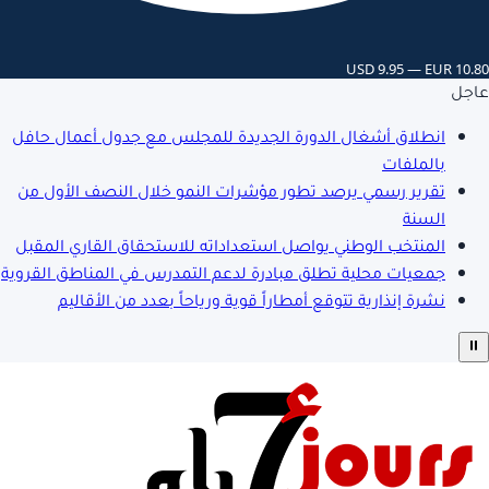
USD 9.95 — EUR 10.80
عاجل
انطلاق أشغال الدورة الجديدة للمجلس مع جدول أعمال حافل
بالملفات
تقرير رسمي يرصد تطور مؤشرات النمو خلال النصف الأول من
السنة
المنتخب الوطني يواصل استعداداته للاستحقاق القاري المقبل
جمعيات محلية تطلق مبادرة لدعم التمدرس في المناطق القروية
نشرة إنذارية تتوقع أمطاراً قوية ورياحاً بعدد من الأقاليم
⏸