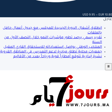
USD 9.95 — EUR 10.80
عاجل
انطلاق أشغال الدورة الجديدة للمجلس مع جدول أعمال حافل
بالملفات
تقرير رسمي يرصد تطور مؤشرات النمو خلال النصف الأول من
السنة
المنتخب الوطني يواصل استعداداته للاستحقاق القاري المقبل
جمعيات محلية تطلق مبادرة لدعم التمدرس في المناطق القروية
نشرة إنذارية تتوقع أمطاراً قوية ورياحاً بعدد من الأقاليم
⏸