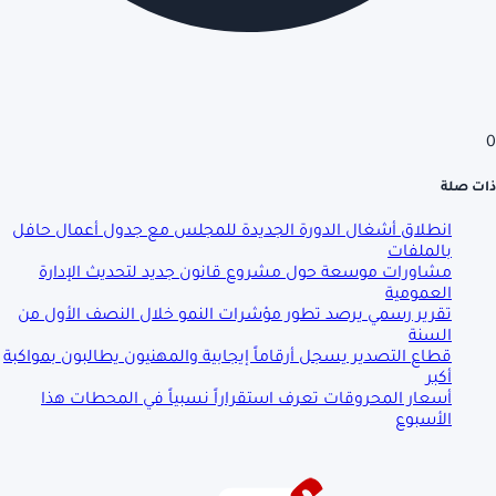
0
ذات صلة
انطلاق أشغال الدورة الجديدة للمجلس مع جدول أعمال حافل
بالملفات
مشاورات موسعة حول مشروع قانون جديد لتحديث الإدارة
العمومية
تقرير رسمي يرصد تطور مؤشرات النمو خلال النصف الأول من
السنة
قطاع التصدير يسجل أرقاماً إيجابية والمهنيون يطالبون بمواكبة
أكبر
أسعار المحروقات تعرف استقراراً نسبياً في المحطات هذا
الأسبوع