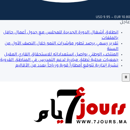
USD 9.95 — EUR 10.80
عاجل
انطلاق أشغال الدورة الجديدة للمجلس مع جدول أعمال حافل
بالملفات
تقرير رسمي يرصد تطور مؤشرات النمو خلال النصف الأول من
السنة
المنتخب الوطني يواصل استعداداته للاستحقاق القاري المقبل
جمعيات محلية تطلق مبادرة لدعم التمدرس في المناطق القروية
نشرة إنذارية تتوقع أمطاراً قوية ورياحاً بعدد من الأقاليم
⏸