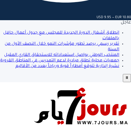
USD 9.95 — EUR 10.80
عاجل
انطلاق أشغال الدورة الجديدة للمجلس مع جدول أعمال حافل
بالملفات
تقرير رسمي يرصد تطور مؤشرات النمو خلال النصف الأول من
السنة
المنتخب الوطني يواصل استعداداته للاستحقاق القاري المقبل
جمعيات محلية تطلق مبادرة لدعم التمدرس في المناطق القروية
نشرة إنذارية تتوقع أمطاراً قوية ورياحاً بعدد من الأقاليم
⏸