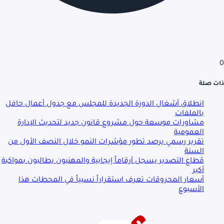
0
ذات صلة
انطلاق أشغال الدورة الجديدة للمجلس مع جدول أعمال حافل
بالملفات
مشاورات موسعة حول مشروع قانون جديد لتحديث الإدارة
العمومية
تقرير رسمي يرصد تطور مؤشرات النمو خلال النصف الأول من
السنة
قطاع التصدير يسجل أرقاماً إيجابية والمهنيون يطالبون بمواكبة
أكبر
أسعار المحروقات تعرف استقراراً نسبياً في المحطات هذا
الأسبوع