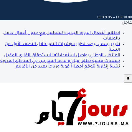
USD 9.95 — EUR 10.80
عاجل
انطلاق أشغال الدورة الجديدة للمجلس مع جدول أعمال حافل
بالملفات
تقرير رسمي يرصد تطور مؤشرات النمو خلال النصف الأول من
السنة
المنتخب الوطني يواصل استعداداته للاستحقاق القاري المقبل
جمعيات محلية تطلق مبادرة لدعم التمدرس في المناطق القروية
نشرة إنذارية تتوقع أمطاراً قوية ورياحاً بعدد من الأقاليم
⏸