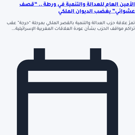
الأمين العام للعدالة والتنمية في ورطة .. “قصف
عشوائي” يغضب الديوان الملكي‎‎
تمرّ علاقة حزب العدالة والتنمية بالقصر الملكي بمرحلة “حرجة” عقب
تراكم مواقف الحزب بشأن عودة العلاقات المغربية الإسرائيلية،…