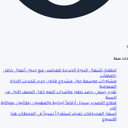
1
ذات صلة
انطلاق أشغال الدورة الجديدة للمجلس مع جدول أعمال حافل
بالملفات
مشاورات موسعة حول مشروع قانون جديد لتحديث الإدارة
العمومية
تقرير رسمي يرصد تطور مؤشرات النمو خلال النصف الأول من
السنة
قطاع التصدير يسجل أرقاماً إيجابية والمهنيون يطالبون بمواكبة
أكبر
أسعار المحروقات تعرف استقراراً نسبياً في المحطات هذا
الأسبوع