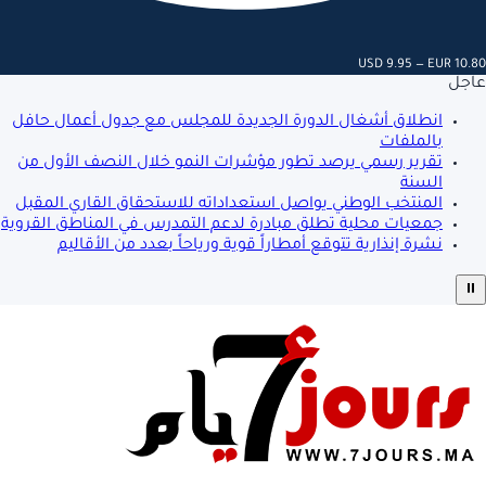
USD 9.95 — EUR 10.80
عاجل
انطلاق أشغال الدورة الجديدة للمجلس مع جدول أعمال حافل
بالملفات
تقرير رسمي يرصد تطور مؤشرات النمو خلال النصف الأول من
السنة
المنتخب الوطني يواصل استعداداته للاستحقاق القاري المقبل
جمعيات محلية تطلق مبادرة لدعم التمدرس في المناطق القروية
نشرة إنذارية تتوقع أمطاراً قوية ورياحاً بعدد من الأقاليم
⏸