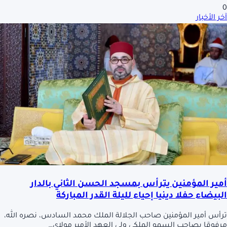
0
آخر الأخبار
أمير المؤمنين يترأس بمسجد الحسن الثاني بالدار
البيضاء حفلا دينيا إحياء لليلة القدر المباركة
ترأس أمير المؤمنين صاحب الجلالة الملك محمد السادس، نصره الله،
مرفوقا بصاحب السمو الملكي ولي العهد الأمير مولاي…